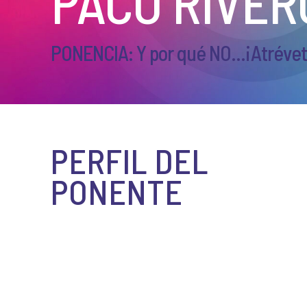
PACO RIVER
PONENCIA: Y por qué NO...¡Atrévet
PERFIL DEL
PONENTE