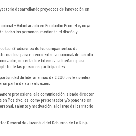
ayectoria desarrollando proyectos de innovación en
itucional y Voluntariado en Fundación Promete, cuya
de todas las personas, mediante el diseño y
ido las 28 ediciones de los campamentos de
formadora para en encuentro vocacional, desarrollo
innovador, no reglado e intensivo, diseñado para
mpleto de las personas participantes.
portunidad de liderar a más de 2.200 profesionales
aron parte de su realización.
anera profesional a la comunicación, siendo director
a en Positivo, así como presentador y/o ponente en
sonal, talento y motivación, a lo largo del territorio
ctor General de Juventud del Gobierno de La Rioja.